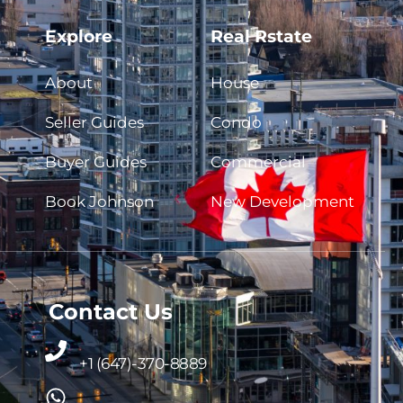
Explore
Real Rstate
About
House
Seller Guides
Condo
Buyer Guides
Commercial
Book Johnson
New Development
Contact Us
+1 (647)-370-8889