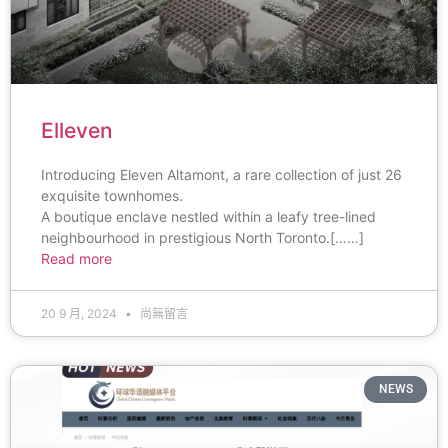
Elleven
Introducing Eleven Altamont, a rare collection of just 26
exquisite townhomes.
A boutique enclave nestled within a leafy tree-lined
neighbourhood in prestigious North Toronto.[……]
Read more
20 9 月, 2024
尚無留言
NEWS