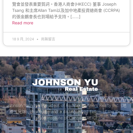
覽會並發表重要賀詞。香港人商會(HKECC) 董事 Joseph
Tsang 和主席Allan Tam以及加中地產投資總商會 (CCRPA)
的張金鵬會長也到場給予支持。[……]
Read more
18 9 月, 2024
尚無留言
Johnson Yu is the President of Re/Max Partners Realty Inc. (地
產三兄妹), Brokerage and a distinguished Fellow of the Real
Estate Institute of Canada (REIC).